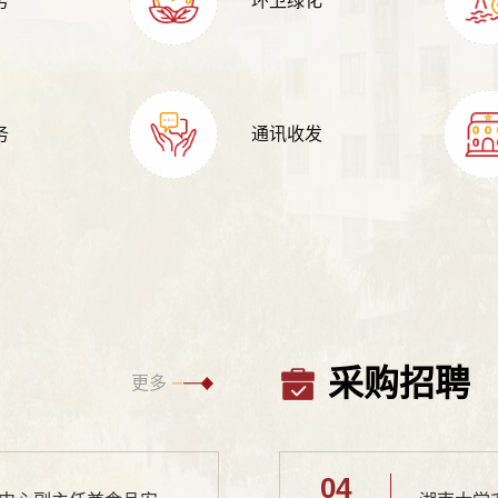
务
环卫绿化
务
通讯收发
采购招聘
更多
04